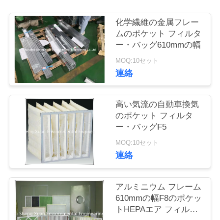
質
管
化学繊維の金属フレー
ムのポケット フィルタ
理
ー・バッグ610mmの幅
MOQ:10セット
連絡
私
達
高い気流の自動車換気
に
のポケット フィルタ
ー・バッグF5
連
MOQ:10セット
絡
連絡
し
アルミニウム フレーム
な
610mmの幅F8のポケッ
トHEPAエア フィルタ
さ