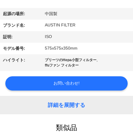
達
に
起源の場所:
中国製
つ
AUSTIN FILTER
ブランド名:
い
ISO
証明:
て
575x575x350mm
モデル番号:
,
ハイライト:
プリーツのHepa小型フィルター
ffuファン フィルター
工
場
お問い合わせ!
旅
行
詳細を展開する
品
類似品