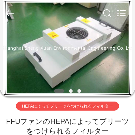
2026
Shanghai
ShengXuan
Environmental
Engineering
Co.,LTD.
All
Rights
家
Reserved.
Developed
by
ECER
プ
ロ
ダ
ク
ト
HEPAによってプリーツをつけられるフィルター
FFUファンのHEPAによってプリーツ
私
をつけられるフィルター