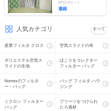
ー
MOQ:10セット
い
連絡
引
人気カテゴリ
すべて
用
を
産業フィルタ クロス
空気スライドの布
要
ポリエステル空気ス
ほこりをコレクター
求
ライドの生地
フィルター バッグ
し
Nomexのフィルタ
バッグ フィルタ ハウ
な
ー・バッグ
ジング
さ
ミクロン フィルター
プリーツをつけられ
い
バッグ
たろ過材