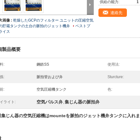
供給の能力:
1
連絡先
大画像 :
乾燥したGCPのフィルター ユニットの圧縮空気
の貯蔵タンクの土台の脈拍のジェット機弁
ベストプ
ライス
細製品概要
料:
鋼鉄SS
使用法:
係:
脈拍管および弁
Sturcture:
前:
空気圧縮機タンク
色:
空気パルス弁
集じん器の脈拍弁
イライト:
,
業集じん器の空気圧縮機はmounteを脈拍のジェット機弁タンクに入れ
徴