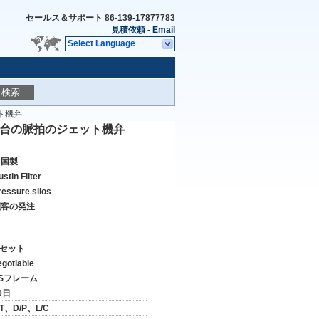
セールス＆サポート
86-139-17877783
見積依頼
-
Email
Select Language
検索
ト機弁
土台の脈拍のジェット機弁
中国製
stin Filter
ressure silos
顧客の発注
 セット
egotiable
Sフレーム
0日
/T、D/P、L/C