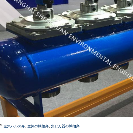
,
,
:
空気パルス弁
空気の脈拍弁
集じん器の脈拍弁