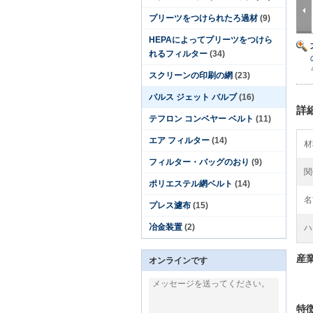
プリーツをつけられたろ過材
(9)
HEPAによってプリーツをつけら
れるフィルター
(34)
スクリーンの印刷の網
(23)
パルス ジェット バルブ
(16)
詳
テフロン コンベヤー ベルト
(11)
エア フィルター
(14)
材
フィルター・バッグのおり
(9)
関
ポリエステル網ベルト
(14)
名
プレス濾布
(15)
冶金装置
(2)
ハ
産
オンラインです
特