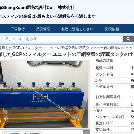
海ShengXuan環境の設計Co.、株式会社
ースティンの企業は-最もよいろ過解決をろ過します
工場旅行
品質管理
私達に連絡しなさい
見積依頼
乾燥したGCPのフィルター ユニットの圧縮空気の貯蔵タンクの土台の脈拍のジェッ
燥したGCPのフィルター ユニットの圧縮空気の貯蔵タンクの
商品の詳細:
起源の場所:
ブランド名:
Au
証明:
P
モデル番号:
お支払配送条件:
最小注文数量:
1
価格:
n
パッケージの詳細:
S
受渡し時間:
2
支払条件:
T