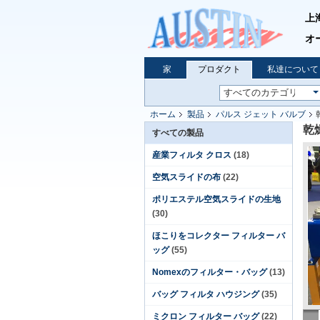
上
オ
家
プロダクト
私達について
ホーム
製品
パルス ジェット バルブ
乾
すべての製品
産業フィルタ クロス
(18)
空気スライドの布
(22)
ポリエステル空気スライドの生地
(30)
ほこりをコレクター フィルター バ
ッグ
(55)
Nomexのフィルター・バッグ
(13)
バッグ フィルタ ハウジング
(35)
ミクロン フィルター バッグ
(22)