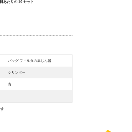
 日あたりの 10 セット
バッグ フィルタの集じん器
シリンダー
青
ます