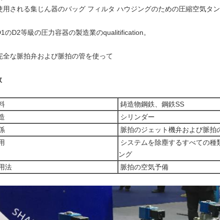
. 使用される集じん器のバッグ フィルタ ハウジングのための圧縮空気タ
 D1のD2等級の圧力容器の製造業のqualitification。
. 完全な脈拍弁および脈拍の管を使って
数
料
鋳造物鋼鉄、鋼鉄SS
造
シリンダー
係
脈拍のジェット機弁および脈拍
用
システムを除塵するすべての種類
ング
用法
脈拍の空気予備