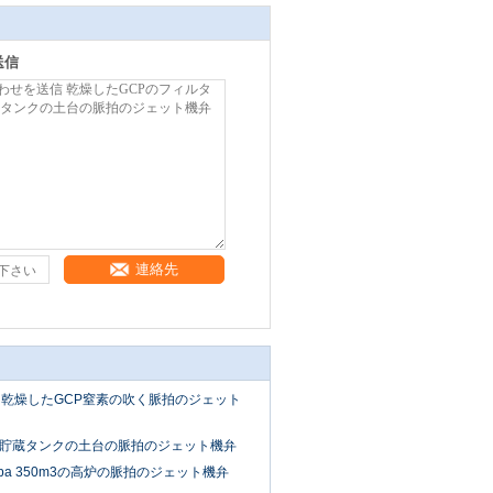
送信
連絡先
ダー乾燥したGCP窒素の吹く脈拍のジェット
貯蔵タンクの土台の脈拍のジェット機弁
Mpa 350m3の高炉の脈拍のジェット機弁