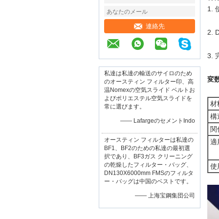
1
連絡先
2.
3
私達は私達の輸送のサイロのため
変
のオースティン フィルター印、高
温Nomexの空気スライド ベルトお
よびポリエステル空気スライドを
材
常に選びます。
構
—— LafargeのセメントIndo
関
オースティン フィルターは私達の
適
BF1、BF2のための私達の最初選
択であり、BF3ガス クリーニング
の乾燥したフィルター・バッグ、
使
DN130X6000mm FMSのフィルタ
ー・バッグは中国のベストです。
—— 上海宝鋼集団公司