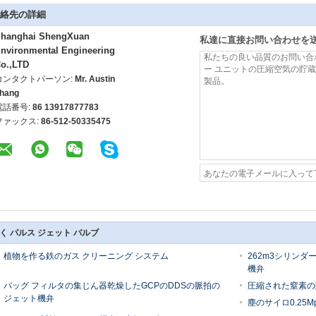
絡先の詳細
hanghai ShengXuan
私達に直接お問い合わせを
nvironmental Engineering
o.,LTD
コンタクトパーソン:
Mr. Austin
hang
電話番号:
86 13917877783
ファックス:
86-512-50335475
く パルス ジェット バルブ
植物を作る鉄のガス クリーニング システム
262m3シリン
機弁
バッグ フィルタの集じん器乾燥したGCPのDDSの脈拍の
圧縮された窒素の
ジェット機弁
塵のサイロ0.25