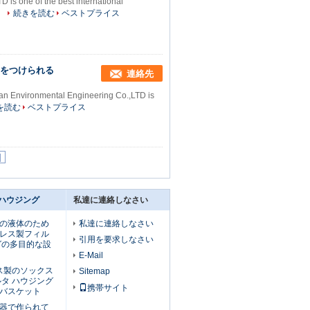
is one of the best international
.
続きを読む
ベストプライス
ツをつけられる
連絡先
uan Environmental Engineering Co.,LTD is
を読む
ベストプライス
|
 ハウジング
私達に連絡しなさい
の液体のため
私達に連絡しなさい
レス製フィル
引用を要求しなさい
グの多目的な設
E-Mail
レス製のソックス
Sitemap
ルタ ハウジング
携帯サイト
バスケット
器で作られて