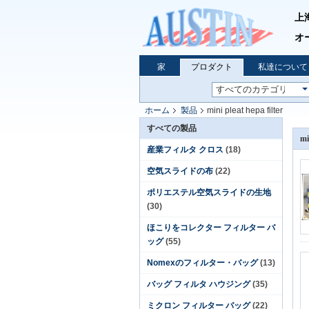
上
オ
家
プロダクト
私達について
ホーム
製品
mini pleat hepa filter
すべての製品
mi
産業フィルタ クロス
(18)
空気スライドの布
(22)
ポリエステル空気スライドの生地
(30)
ほこりをコレクター フィルター バ
ッグ
(55)
Nomexのフィルター・バッグ
(13)
バッグ フィルタ ハウジング
(35)
ミクロン フィルター バッグ
(22)