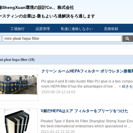
海ShengXuan環境の設計Co.、株式会社
ースティンの企業は-最もよいろ過解決をろ過します
工場旅行
品質管理
私達に連絡しなさい
見積依頼
ni pleat hepa filter
(18)
クリーン ルームHEPAフィルター ポリウレタン接着
PU glue A and B ratio Austin filter PU glue is a two com
room HEPA filter.It has the advantages of low ...
続きを
2020-06-19 12:14:03
V銀行HEPAはエア フィルターをプリーツをつけた
Pleated Type V Bank Air Filter Shanghai Sheng Xuan Env
the best international enterprises which specialized in ...
2021-01-22 21:32:35