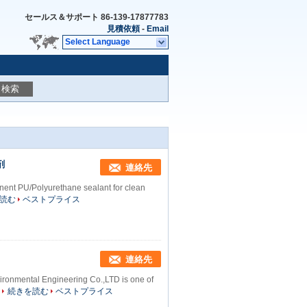
セールス＆サポート
86-139-17877783
見積依頼
-
Email
Select Language
検索
剤
連絡先
ponent PU/Polyurethane sealant for clean
読む
ベストプライス
連絡先
ironmental Engineering Co.,LTD is one of
続きを読む
ベストプライス