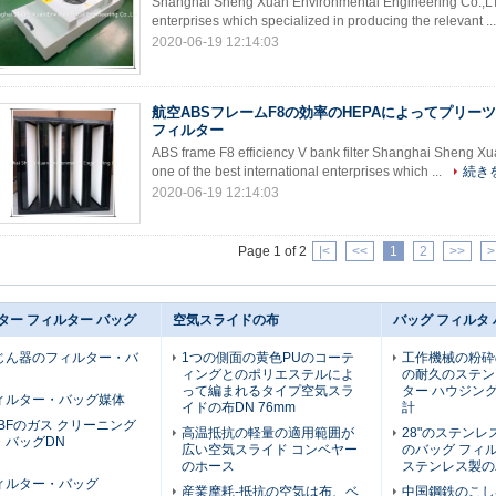
Shanghai Sheng Xuan Environmental Engineering Co.,LTD 
enterprises which specialized in producing the relevant ..
2020-06-19 12:14:03
航空ABSフレームF8の効率のHEPAによってプリー
フィルター
ABS frame F8 efficiency V bank filter Shanghai Sheng X
one of the best international enterprises which ...
続き
2020-06-19 12:14:03
Page 1 of 2
|<
<<
1
2
>>
>
ター フィルター バッグ
空気スライドの布
バッグ フィルタ
じん器のフィルター・バ
1つの側面の黄色PUのコーテ
工作機械の粉砕
ィングとのポリエステルによ
の耐久のステン
って編まれるタイプ空気スラ
ター ハウジン
ィルター・バッグ媒体
イドの布DN 76mm
計
m3 BFのガス クリーニング
高温抵抗の軽量の適用範囲が
28"のステン
・バッグDN
広い空気スライド コンベヤー
のバッグ フィ
のホース
ステンレス製の
ィルター・バッグ
産業摩耗-抵抗の空気は布、ベ
中国鋼鉄のこし