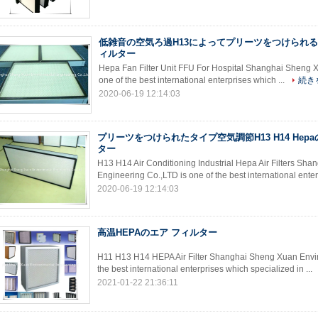
低雑音の空気ろ過H13によってプリーツをつけられるH
ィルター
Hepa Fan Filter Unit FFU For Hospital Shanghai Sheng 
one of the best international enterprises which ...
続き
2020-06-19 12:14:03
プリーツをつけられたタイプ空気調節H13 H14 Hep
ター
H13 H14 Air Conditioning Industrial Hepa Air Filters S
Engineering Co.,LTD is one of the best international enter
2020-06-19 12:14:03
高温HEPAのエア フィルター
H11 H13 H14 HEPA Air Filter Shanghai Sheng Xuan Envir
the best international enterprises which specialized in ...
2021-01-22 21:36:11